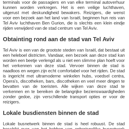
terminals voor de passagiers en van elke terminal autoverhuur
kunnen worden verkregen. Het is een veilige luchthaven,
uitgerust met deskundigheid bewakers. Reizigers, die wenst
voor een bezoek aan het land van Israël, beginnen hun reis van
Tel Aviv luchthaven Ben Gurion, die is slechts een klein eindje
rijden verwijderd van de stad centrum van Tel Aviv.
Obtainting rond aan de stad van Tel Aviv
Tel Aviv is een van de grootste steden van Israël, dat bestaat uit
een heleboel districten. Vandaar, een bezoek aan deze stad kan
worden een beetje verlengd als u niet een slimme plan hoeft voor
het verkennen van deze stad. Vervoer binnen de stad is
naadloos en wegen zijn echt comfortabel voor het rijden. De stad
is ingericht met ultramoderne winkelen hubs, voedsel centra,
Opera's, discotheken, bars, discotheken en veel meer dingen te
bevatten van de toeristen. Alle wijken van deze stad te
verkennen en te bereiken de belangrijke bezienswaardigheden
zonder gedoe, zijn verschillende transport opties er voor de
reizigers.
Lokale busdiensten binnen de stad
Lokale busnetwerk binnen de stad is heel robuust. De stad
beschikt over van het hebben van onberispelijke busnetwerk