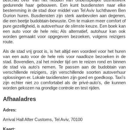
gedurende haar gebouwen. Een kunt busdiensten naar elke
bestemming in de stad door middel van Tel Aviv luchthaven Ben
Gurion huren. Busdiensten zijn sterk aanbevolen aan degenen,
die een beetje budobtain-bewuste. Om te maken meer comfort of
pure gezelligheid, is autoverhuur de slimste keuze. Een boek kan
een auto voor de hele reis; Als alternatief, autohuur kan ook
worden gemaakt voor opgegeven bezoeken, volgens reizigers
route.
Als de stad vrij groot is, is het altijd een voordeel voor het huren
van een auto voor de hele reis voor naadloze bezoeken in de
stad. Bovendien, zal het minder tijd om te reizen rond en binnen
de stad via auto's nemen. Te passen aan de budobtain van
verschillende reizigers, zijn verschillende soorten autoverhuur
oplossingen er. Lokale taxidiensten zijn goed en goedkoop. Taxi's
zijn echter niet zo comfortabel als de privé-auto's, die kunnen
worden gekozen na grondige controle en test rijden.
Afhaaladres
Adres:
Arrival Hall After Customs, Tel Aviv, 70100
Kaart: