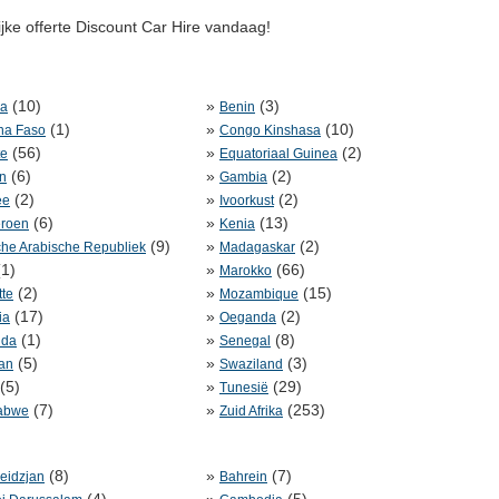
ijke offerte Discount Car Hire vandaag!
(10)
»
(3)
la
Benin
(1)
»
(10)
na Faso
Congo Kinshasa
(56)
»
(2)
te
Equatoriaal Guinea
(6)
»
(2)
n
Gambia
(2)
»
(2)
ee
Ivoorkust
(6)
»
(13)
roen
Kenia
(9)
»
(2)
che Arabische Republiek
Madagaskar
1)
»
(66)
Marokko
(2)
»
(15)
te
Mozambique
(17)
»
(2)
ia
Oeganda
(1)
»
(8)
da
Senegal
(5)
»
(3)
an
Swaziland
(5)
»
(29)
Tunesië
(7)
»
(253)
abwe
Zuid Afrika
(8)
»
(7)
eidzjan
Bahrein