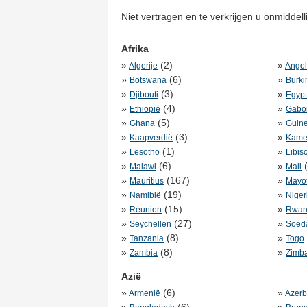
Niet vertragen en te verkrijgen u onmiddell
Afrika
»
(2)
»
Algerije
Ango
»
(6)
»
Botswana
Burki
»
(3)
»
Djibouti
Egyp
»
(4)
»
Ethiopië
Gabo
»
(5)
»
Ghana
Guin
»
(3)
»
Kaapverdië
Kame
»
(1)
»
Lesotho
Libis
»
(6)
»
(
Malawi
Mali
»
(167)
»
Mauritius
Mayot
»
(19)
»
Namibië
Niger
»
(15)
»
Réunion
Rwan
»
(27)
»
Seychellen
Soed
»
(8)
»
Tanzania
Togo
»
(8)
»
Zambia
Zimb
Azië
»
(6)
»
Armenië
Azerb