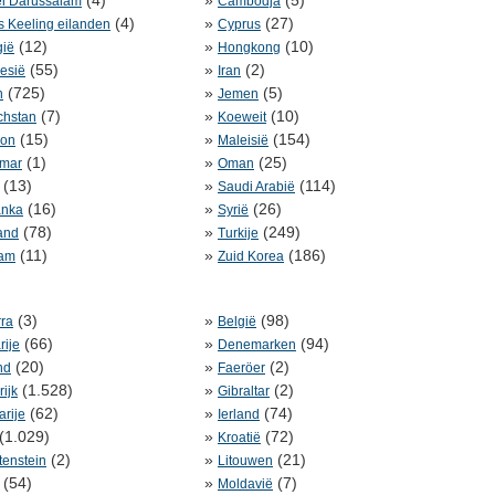
(4)
»
(5)
i Darussalam
Cambodja
(4)
»
(27)
 Keeling eilanden
Cyprus
(12)
»
(10)
gië
Hongkong
(55)
»
(2)
esië
Iran
(725)
»
(5)
n
Jemen
(7)
»
(10)
chstan
Koeweit
(15)
»
(154)
non
Maleisië
(1)
»
(25)
mar
Oman
(13)
»
(114)
Saudi Arabië
(16)
»
(26)
anka
Syrië
(78)
»
(249)
and
Turkije
(11)
»
(186)
nam
Zuid Korea
(3)
»
(98)
ra
België
(66)
»
(94)
rije
Denemarken
(20)
»
(2)
nd
Faeröer
(1.528)
»
(2)
rijk
Gibraltar
(62)
»
(74)
rije
Ierland
(1.029)
»
(72)
Kroatië
(2)
»
(21)
tenstein
Litouwen
(54)
»
(7)
Moldavië