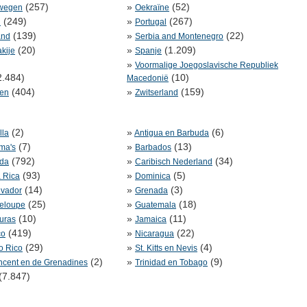
(257)
»
(52)
wegen
Oekraïne
(249)
»
(267)
n
Portugal
(139)
»
(22)
and
Serbia and Montenegro
(20)
»
(1.209)
kije
Spanje
»
Voormalige Joegoslavische Republiek
2.484)
(10)
Macedonië
(404)
»
(159)
en
Zwitserland
(2)
»
(6)
lla
Antigua en Barbuda
(7)
»
(13)
ma's
Barbados
(792)
»
(34)
da
Caribisch Nederland
(93)
»
(5)
 Rica
Dominica
(14)
»
(3)
lvador
Grenada
(25)
»
(18)
eloupe
Guatemala
(10)
»
(11)
uras
Jamaica
(419)
»
(22)
co
Nicaragua
(29)
»
(4)
o Rico
St. Kitts en Nevis
(2)
»
(9)
incent en de Grenadines
Trinidad en Tobago
(7.847)