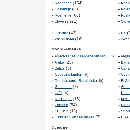
»
(154)
»
Nederland
Noor
»
(63)
»
Oostenrijk
Pole
»
(68)
»
Roemenië
Rusl
»
(21)
»
Slovenië
Slowa
»
(43)
»
(
Tsjechië
UK
»
(18)
»
Wit Rusland
Zwed
Noord-Amerika
»
(13)
»
Amerikaanse Maagdeneilanden
Angui
»
(23)
»
Aruba
Baha
»
(3)
»
Belize
Cana
»
(6)
»
Caymaneilanden
Costa
»
(35)
»
Dominicaanse Republiek
El Sa
»
(2)
»
Groenland
Guad
»
(5)
»
Haïti
Hond
»
(18)
»
Martinique
Mexi
»
(54)
»
Panama
Puert
»
(16)
»
St. Lucia
St. V
»
(3)
»
Turks en Caicoseilanden
USA
Oceanië