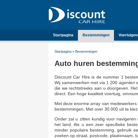
Startpagina
Bestemmingen
Voertuigov
Startpagina
»
Bestemmingen
Auto huren bestemmin
Discount Car Hire is de nummer 1 bestem
Wij samenwerken met via 1.200 agenten e
die we rechtstreeks aan u doorgeven. Het 
direct. Een hoge kwaliteit voertuig, omniu
Met deze enorme array van medewerkers k
bestemmingen. Met over 30.000 uit te kiez
Onder zal u zitten kundig voor navigeren
het land. Als u een zeer specifieke be
minder populaire bestemming, gebruik e
zoeken op straat, postcode, plaatsnaam, 