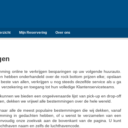
erzicht
Mijn Reservering
Over ons
gen
ming online te verkrijgen besparingen op uw volgende huurauto.
n hebben onderhandeld over de rock bottom prijzen elke; opslaan
beste van allen, verkrijgen u nog steeds dezelfde service als u ga
m verzekering en toegang tot hun volledige Klantenserviceteams.
unnen we bieden een ongeëvenaarde lijst van pick-up en drop-off
en, dekken we vrijwel alle bestemmingen over de hele wereld.
 naar alle de meest populaire bestemmingen die wij dekken, vanaf
stemming in gedachten hebben, of u wenst te verzamelen van een
envoudig onze zoekvak aan de bovenkant van de pagina. U kunt
luchthaven naam en zelfs de luchthavencode.