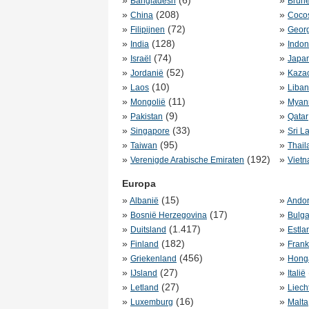
»
(6)
»
Bangladesh
Brune
»
(208)
»
China
Cocos
»
(72)
»
Filipijnen
Geor
»
(128)
»
India
Indon
»
(74)
»
Israël
Japa
»
(52)
»
Jordanië
Kaza
»
(10)
»
Laos
Liba
»
(11)
»
Mongolië
Myan
»
(9)
»
Pakistan
Qatar
»
(33)
»
Singapore
Sri L
»
(95)
»
Taiwan
Thail
»
(192)
»
Verenigde Arabische Emiraten
Viet
Europa
»
(15)
»
Albanië
Andor
»
(17)
»
Bosnië Herzegovina
Bulga
»
(1.417)
»
Duitsland
Estla
»
(182)
»
Finland
Frank
»
(456)
»
Griekenland
Honga
»
(27)
»
IJsland
Italië
»
(27)
»
Letland
Liech
»
(16)
»
Luxemburg
Malta