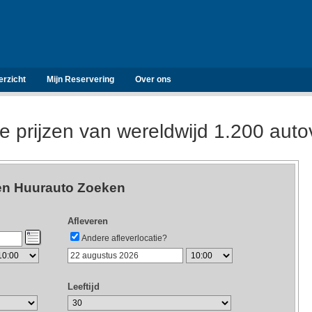
erzicht
Mijn Reservering
Over ons
de prijzen van wereldwijd 1.200 aut
n Huurauto Zoeken
Afleveren
Andere afleverlocatie?
Leeftijd