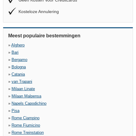
Geen Kosten Voor Creditcards
Kosteloze Annulering
Meest populaire bestemmingen
»
Alghero
»
Bari
»
Bergamo
»
Bologna
»
Catania
»
van Trapani
»
Milaan Linate
»
Milaan Malpensa
»
Napels Capodichino
»
Pisa
»
Rome Ciampino
»
Rome Fiumicino
»
Rome Treinstation