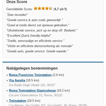
Onze Score
Gemiddelde Score:
(
4,7 uit 5
)
"
Zeer tevreden
"
"
Goede service & auto zoals gewoonlijk.
"
"
Goed al ronde dienst zal opnieuw gebruiken.
"
"
Uitstekende service, pick up en drop off. Bedankt.
"
"
Excellent,Quick,friendly.helpful
"
"
Snelle, eenvoudige en efficiënte service.
"
"
Vlotte en efficiënte dienstverlening als normale
"
"
Goede auto, goede service. Goede waarde.
"
Nabijgelegen bestemmingen
»
Roma Fiumicino Treinstation
(2,6 km)
»
Via Aurelia
(18,5 km)
Via Baldo Degli Ubaldi 116, 00167
»
Roma Treinstation Gianicolense
(19,2 km)
Circonv Gianicolense 53, Roma, 00152
»
Treinstation
(24,5 km)
Car Return: Via Giolitti 267, Via Giolitti, 34, Roma, 00185