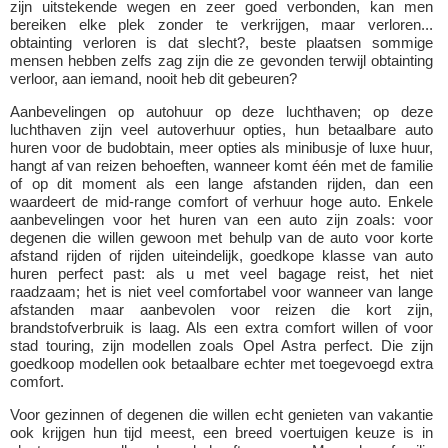
zijn uitstekende wegen en zeer goed verbonden, kan men
bereiken elke plek zonder te verkrijgen, maar verloren...
obtainting verloren is dat slecht?, beste plaatsen sommige
mensen hebben zelfs zag zijn die ze gevonden terwijl obtainting
verloor, aan iemand, nooit heb dit gebeuren?
Aanbevelingen op autohuur op deze luchthaven; op deze
luchthaven zijn veel autoverhuur opties, hun betaalbare auto
huren voor de budobtain, meer opties als minibusje of luxe huur,
hangt af van reizen behoeften, wanneer komt één met de familie
of op dit moment als een lange afstanden rijden, dan een
waardeert de mid-range comfort of verhuur hoge auto. Enkele
aanbevelingen voor het huren van een auto zijn zoals: voor
degenen die willen gewoon met behulp van de auto voor korte
afstand rijden of rijden uiteindelijk, goedkope klasse van auto
huren perfect past: als u met veel bagage reist, het niet
raadzaam; het is niet veel comfortabel voor wanneer van lange
afstanden maar aanbevolen voor reizen die kort zijn,
brandstofverbruik is laag. Als een extra comfort willen of voor
stad touring, zijn modellen zoals Opel Astra perfect. Die zijn
goedkoop modellen ook betaalbare echter met toegevoegd extra
comfort.
Voor gezinnen of degenen die willen echt genieten van vakantie
ook krijgen hun tijd meest, een breed voertuigen keuze is in