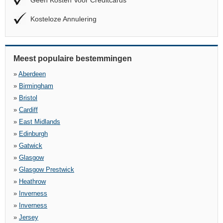
Geen Kosten Voor Creditcards
Kosteloze Annulering
Meest populaire bestemmingen
»
Aberdeen
»
Birmingham
»
Bristol
»
Cardiff
»
East Midlands
»
Edinburgh
»
Gatwick
»
Glasgow
»
Glasgow Prestwick
»
Heathrow
»
Inverness
»
Inverness
»
Jersey