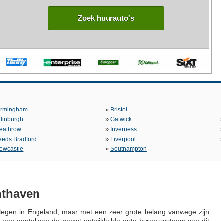
Zoek huurauto's
»
irmingham
Bristol
»
dinburgh
Gatwick
»
eathrow
Inverness
»
eeds Bradford
Liverpool
»
ewcastle
Southampton
hthaven
gelegen in Engeland, maar met een zeer grote belang vanwege zijn
ok een aantal van de meest ontwikkelde auto huren systeem van dit