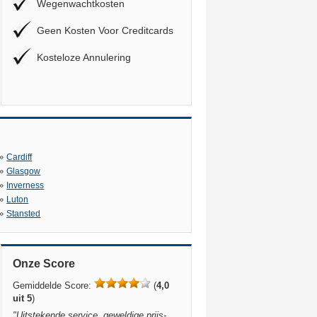
Wegenwachtkosten
Geen Kosten Voor Creditcards
Kosteloze Annulering
»
Cardiff
»
Glasgow
»
Inverness
»
Luton
»
Stansted
Onze Score
Gemiddelde Score:
(
4,0
uit 5
)
"
Uitstekende service, geweldige prijs-