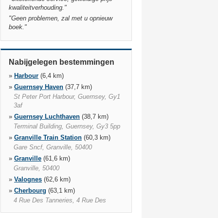
kwaliteitverhouding.
"
"
Geen problemen, zal met u opnieuw
boek.
"
Nabijgelegen bestemmingen
»
Harbour
(6,4 km)
»
Guernsey Haven
(37,7 km)
St Peter Port Harbour, Guernsey, Gy1
3af
»
Guernsey Luchthaven
(38,7 km)
Terminal Building, Guernsey, Gy3 5pp
»
Granville Train Station
(60,3 km)
Gare Sncf, Granville, 50400
»
Granville
(61,6 km)
Granville, 50400
»
Valognes
(62,6 km)
»
Cherbourg
(63,1 km)
4 Rue Des Tanneries, 4 Rue Des
Tanneries, Cherbourg, 50100