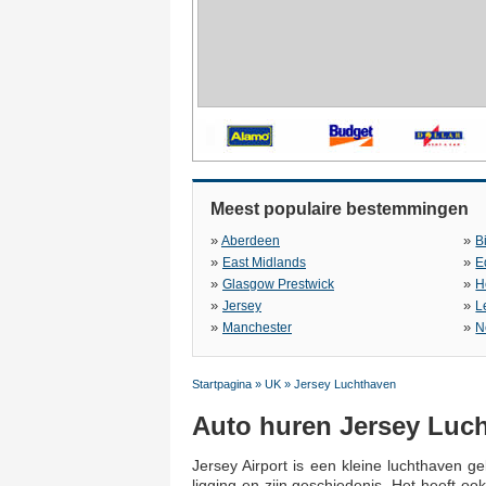
Meest populaire bestemmingen
»
»
Aberdeen
B
»
»
East Midlands
E
»
»
Glasgow Prestwick
H
»
»
Jersey
L
»
»
Manchester
N
Startpagina
»
UK
»
Jersey Luchthaven
Auto huren Jersey Luc
Jersey Airport is een kleine luchthaven 
ligging en zijn geschiedenis. Het heeft o