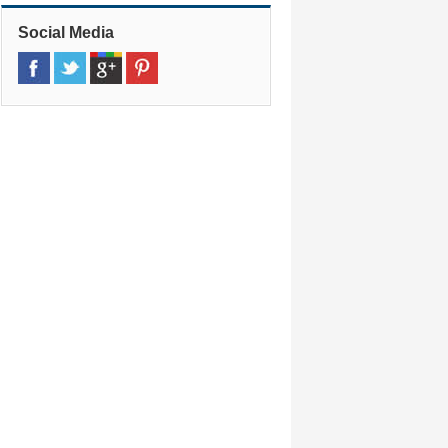
»
Cherbourg Treinstation
(63,5 km)
Cherbourg, 50100
Social Media
»
Cherbourg Ferry
(63,8 km)
Tourlaville, 50110