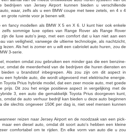
 bedrijven van Jersey Airport kunnen bieden u verschillende
uto, waar, zelfs als u een BMW coupe met twee zetels, en 4 x 4
 en grote ruimte voor je benen wilt.
en fancy modellen als BMW X 5 en X 6. U kunt hier ook enkele
 zelfs sommige luxe opties van Range Rover als Range Rover
ijn de luxe auto's jeep, met een comfort dat u kan niet aan een
au van veiligheid, vanwege de ultieme technologie, als nachtzicht,
ezen. Als het is zomer en u wilt een cabriolet auto huren, zou de
BMW 3-serie.
sel, moeten omdat zou gebruiken een minder gas die een benzine-
huur, omdat de meerderheid van de bedrijven die huren diensten en
bieden u brandstof inbegrepen. Als zou zijn om dit aspect in
u een hybride auto, die wordt uitgevoerd met elektrische energie.
an Toyota Prius hybride model, dat een zeer mooie auto, met goede
 prijs. Dit zou het enige positieve aspect in vergelijking met de
bride 3, een auto die gemakkelijk Toyota Prius doorgeven kunt,
ijs, omdat de auto verhuur bedrijf kan bieden u deze auto beginnen
a die slechts ongeveer 150€ per dag is, niet veel mensen kunnen
n wanneer reizen naar Jersey Airport en de noodzaak van een pick-
, maar een diesel auto, omdat dit soort auto's hebben een kleine
 zeer comfortabel om te rijden. En elke vorm van auto die u zou