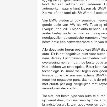
land dat kan voldoen aan iedereen. De
automerken waar u kunt kiezen als BMW a
Xdrive, of een familiale BMW met 4 stoelen
Van BMW bieden zij ook sommige nieuwe 
goede optie van VW als VW Touareg of
Evoque, een 2013 Modelauto hebben. Dit z
ander bedrijf vinden en met een hoog nive
noodgevallen automatische remmen of weg l
beste optie een converteerbare auto van 
Alle deze auto huren opties van BMW die
auto. Dit is het negatieve punt voor auto
naar Jersey Luchthaven aanbieden niet 
overweging nemen, dan, de beste optie zo
Hier hebben we twee opties. Eerst komt v
technologie is, maar wel tegen een goede
tweede optie die zou een actieve BMW hy
maar het negatieve punt, dat het is de pr
met 2000€ per dag. Vergelijken met Toyot
veroorloven deze auto.
Tot slot, het beste type van auto te hure
up vanaf daar, zou niet een hybride auto
brandstofverbruik, zijn goedkoop en ook