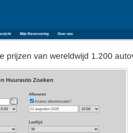
erzicht
Mijn Reservering
Over ons
de prijzen van wereldwijd 1.200 aut
n Huurauto Zoeken
Afleveren
Andere afleverlocatie?
Leeftijd