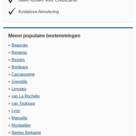
Geen Kosten Voor Creditcards
Kosteloze Annulering
Meest populaire bestemmingen
»
Beauvais
»
Bergerac
»
Beziers
»
Bordeaux
»
Carcassonne
»
Grenoble
»
Limoges
»
van La Rochelle
»
van Toulouse
»
Lyon
»
Marseille
»
Montpellier
»
Nantes Bretagne