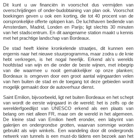
Dit kunt u uw financiën in voorschot dus vermijden van
overschrijdingen of onder-budobtaining van plan ook. Voorschot
boekingen geven u ook een korting, die tot 40 procent van de
oorspronkelijke offerte oplopen kan. De luchthaven bediende van
Amsterdam, Madrid, Londen en Parijs; ligt slechts 30 minuten
van het stadscentrum. En dit aangename station maakt u kennis
met het prachtige landschap van Bordeaux.
De stad heeft kleine kronkelende straatjes, dit kunnen een
ergernis naar het nieuwe stuurprogramma, maar zodra u de knie
hebt verkregen, is het nogal heerlijk. Erkend als's werelds
hoofdstad van wijn en die onder de beste wijnen, met inbegrip
van die waarmee u nooit gemakkelijker op onze planken;
Bordeaux is omgeven door een groot aantal wijngaarden velen
van hen buiten de stad en de toegang tot deze gebieden wordt
mogelijk gemaakt door de autoverhuur dienst.
Saint Emilion, bijvoorbeeld, ligt net buiten Bordeaux en het schept
van wordt de eerste wijngaard in de wereld; het is zelfs op de
werelderfgoedlijst van UNESCO erkend als een plaats van
belang om niet alleen FR, maar om de wereld in het algemeen.
De kleine stad van Emilion heeft eronder, een labyrint van
galerijen en ondergrondse grotten, waarvan sommige worden
gebruikt als wijn winkels. Een wandeling door dit ondergronds
netwerk van tunnels is een must-do tijdens een bezoek aan het