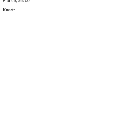
France, 95700
Kaart: