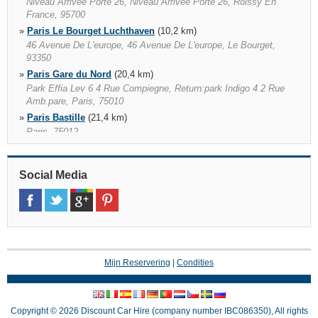
Niveau Arrivee Porte 26, Niveau Arrivee Porte 26, Roissy En
France, 95700
»
Paris Le Bourget Luchthaven
(10,2 km)
46 Avenue De L'europe, 46 Avenue De L'europe, Le Bourget,
93350
»
Paris Gare du Nord
(20,4 km)
Park Effia Lev 6 4 Rue Compiegne, Return:park Indigo 4 2 Rue
Amb.pare, Paris, 75010
»
Paris Bastille
(21,4 km)
Paris, 75012
»
Paris Gare de Lyon
(22,7 km)
Return : Indigo 191 Rue De Bercy, Paris, 75012
Social Media
»
Paris Invalides Station
(24,0 km)
42 Avenue De Saxe, Paris, 75007
»
Paris Porte Maillot
(24,3 km)
28 Avenue Charles De Gaulle, Neuilly Sur Seine, 92200
»
Paris Gare Montparnasse
(25,4 km)
Parking Effia Pasteur Pl 5 Martyrs, Cars Ret 15 Rue Du Cdt
Mijn Reservering
|
Condities
Mouchotte 4, Paris, 75015
»
Orly Luchthaven
(34,3 km)
N° A408, Orly, 94546
Copyright © 2026 Discount Car Hire (company number IBC086350), All rights