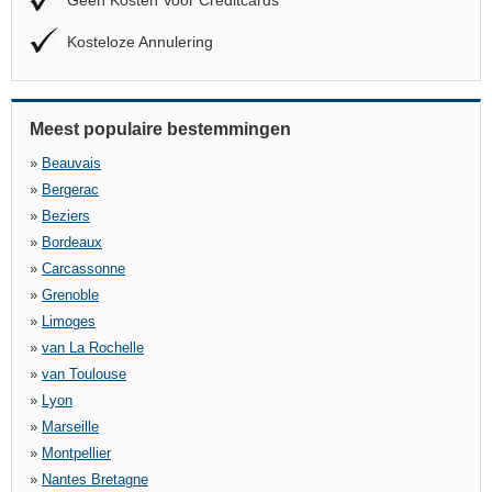
Geen Kosten Voor Creditcards
Kosteloze Annulering
Meest populaire bestemmingen
»
Beauvais
»
Bergerac
»
Beziers
»
Bordeaux
»
Carcassonne
»
Grenoble
»
Limoges
»
van La Rochelle
»
van Toulouse
»
Lyon
»
Marseille
»
Montpellier
»
Nantes Bretagne