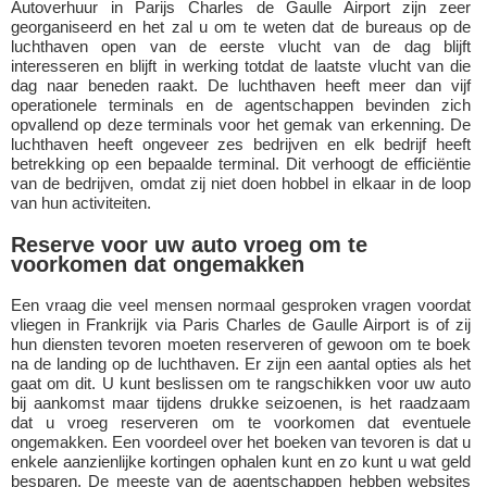
Autoverhuur in Parijs Charles de Gaulle Airport zijn zeer
georganiseerd en het zal u om te weten dat de bureaus op de
luchthaven open van de eerste vlucht van de dag blijft
interesseren en blijft in werking totdat de laatste vlucht van die
dag naar beneden raakt. De luchthaven heeft meer dan vijf
operationele terminals en de agentschappen bevinden zich
opvallend op deze terminals voor het gemak van erkenning. De
luchthaven heeft ongeveer zes bedrijven en elk bedrijf heeft
betrekking op een bepaalde terminal. Dit verhoogt de efficiëntie
van de bedrijven, omdat zij niet doen hobbel in elkaar in de loop
van hun activiteiten.
Reserve voor uw auto vroeg om te
voorkomen dat ongemakken
Een vraag die veel mensen normaal gesproken vragen voordat
vliegen in Frankrijk via Paris Charles de Gaulle Airport is of zij
hun diensten tevoren moeten reserveren of gewoon om te boek
na de landing op de luchthaven. Er zijn een aantal opties als het
gaat om dit. U kunt beslissen om te rangschikken voor uw auto
bij aankomst maar tijdens drukke seizoenen, is het raadzaam
dat u vroeg reserveren om te voorkomen dat eventuele
ongemakken. Een voordeel over het boeken van tevoren is dat u
enkele aanzienlijke kortingen ophalen kunt en zo kunt u wat geld
besparen. De meeste van de agentschappen hebben websites