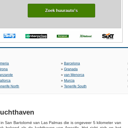
Zoek huurauto's
»
lmeria
Barcelona
»
irona
Granada
»
anzarote
van Menorca
»
allorca
Murcia
»
enerife North
Tenerife South
Luchthaven
 in San Bartolomé van Las Palmas die is ongeveer 5 kilometer van
ok bekend als de luchthaven van Arrecife. Het richt zich op het