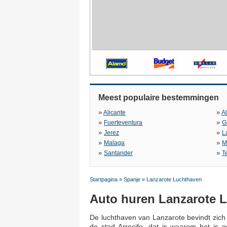
Meest populaire bestemmingen
»
»
Alicante
A
»
»
Fuerteventura
G
»
»
Jerez
L
»
»
Malaga
M
»
»
Santander
T
Startpagina
»
Spanje
»
Lanzarote Luchthaven
Auto huren Lanzarote 
De luchthaven van Lanzarote bevindt zich
de stad Arrecife, dat is waarom het is o