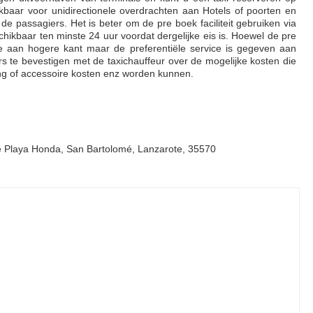
ikbaar voor unidirectionele overdrachten aan Hotels of poorten en
e passagiers. Het is beter om de pre boek faciliteit gebruiken via
chikbaar ten minste 24 uur voordat dergelijke eis is. Hoewel de pre
je aan hogere kant maar de preferentiële service is gegeven aan
rs te bevestigen met de taxichauffeur over de mogelijke kosten die
ing of accessoire kosten enz worden kunnen.
De Playa Honda, San Bartolomé, Lanzarote, 35570