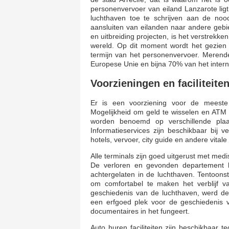
personenvervoer van eiland Lanzarote lig
luchthaven toe te schrijven aan de noo
aansluiten van eilanden naar andere gebi
en uitbreiding projecten, is het verstrekk
wereld. Op dit moment wordt het gezien
termijn van het personenvervoer. Merend
Europese Unie en bijna 70% van het interna
Voorzieningen en faciliteite
Er is een voorziening voor de meeste 
Mogelijkheid om geld te wisselen en ATM 
worden benoemd op verschillende plaat
Informatieservices zijn beschikbaar bij ve
hotels, vervoer, city guide en andere vitale
Alle terminals zijn goed uitgerust met med
De verloren en gevonden departement h
achtergelaten in de luchthaven. Tentoonste
om comfortabel te maken het verblijf 
geschiedenis van de luchthaven, werd d
een erfgoed plek voor de geschiedenis v
documentaires in het fungeert.
Auto huren faciliteiten zijn beschikbaar 