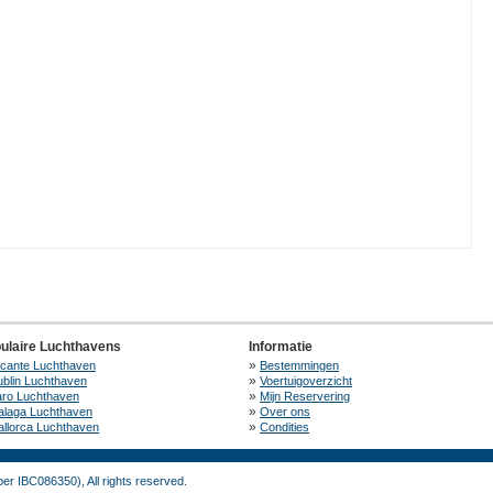
ulaire Luchthavens
Informatie
»
icante Luchthaven
Bestemmingen
»
blin Luchthaven
Voertuigoverzicht
»
aro Luchthaven
Mijn Reservering
»
alaga Luchthaven
Over ons
»
llorca Luchthaven
Condities
r IBC086350), All rights reserved.