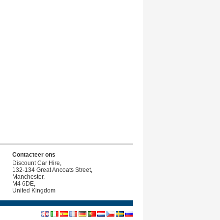
Delivery Location Exact Deliver
Address Required, 35580
»
Playa Blanca Hesperia Playa Dorada
Hotel Deliveries
(23,2 km)
Delivery Location Exact Deliver
Address Required, 35580
»
Playa Blanca
(24,6 km)
Hotel Elba, Las Palmas, Playa Blanca
Contacteer ons
Discount Car Hire,
132-134 Great Ancoats Street,
Manchester,
M4 6DE,
United Kingdom