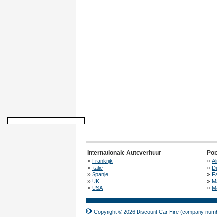
Internationale Autoverhuur
Pop
»
»
Frankrijk
Al
»
»
Italië
Du
»
»
Spanje
F
»
»
UK
M
»
»
USA
Ma
Copyright © 2026 Discount Car Hire (company numbe