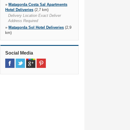
»
Matagorda Costa Sal Apartments
Hotel Deliveries
(2,7 km)
Delivery Location Exact Deliver
Address Required
»
Matagorda Sol Hotel Deliveries
(2,9
km)
Delivery Location Exact Deliver
Address Required
»
Puerto Del Carmen
(7,1 km)
Social Media
Centro Comercial Fariones., C/
Timanfaya, S/n, Puerto Del Carmen,
35510
»
Costa Teguise
(11,6 km)
Hotel Occidental Playa, Avda. Del Mar
S/n, Teguise, 35508
»
Playa Blanca Gran Castillo Tagoro
Family & Fun Hotel Deliveries
(21,6
km)
Delivery Location Exact Deliver
Address Required, 35580
»
Playa Blanca Hd Pueblo Marinero
Hotel Deliveries
(23,0 km)