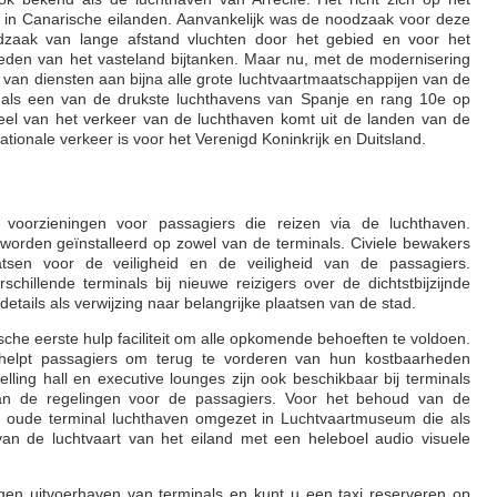
t in Canarische eilanden. Aanvankelijk was de noodzaak voor deze
dzaak van lange afstand vluchten door het gebied en voor het
eden van het vasteland bijtanken. Maar nu, met de modernisering
en van diensten aan bijna alle grote luchtvaartmaatschappijen van de
 als een van de drukste luchthavens van Spanje en rang 10e op
eel van het verkeer van de luchthaven komt uit de landen van de
tionale verkeer is voor het Verenigd Koninkrijk en Duitsland.
n
voorzieningen voor passagiers die reizen via de luchthaven.
worden geïnstalleerd op zowel van de terminals. Civiele bewakers
sen voor de veiligheid en de veiligheid van de passagiers.
rschillende terminals bij nieuwe reizigers over de dichtstbijzijnde
 details als verwijzing naar belangrijke plaatsen van de stad.
ische eerste hulp faciliteit om alle opkomende behoeften te voldoen.
elpt passagiers om terug te vorderen van hun kostbaarheden
lling hall en executive lounges zijn ook beschikbaar bij terminals
van de regelingen voor de passagiers. Voor het behoud van de
e oude terminal luchthaven omgezet in Luchtvaartmuseum die als
an de luchtvaart van het eiland met een heleboel audio visuele
tegen uitvoerhaven van terminals en kunt u een taxi reserveren op