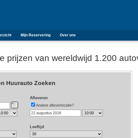
erzicht
Mijn Reservering
Over ons
de prijzen van wereldwijd 1.200 aut
n Huurauto Zoeken
Afleveren
Andere afleverlocatie?
Leeftijd