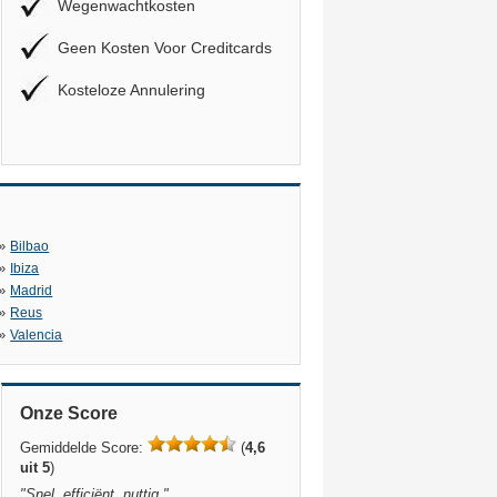
Wegenwachtkosten
Geen Kosten Voor Creditcards
Kosteloze Annulering
»
Bilbao
»
Ibiza
»
Madrid
»
Reus
»
Valencia
Onze Score
Gemiddelde Score:
(
4,6
uit 5
)
"
Snel, efficiënt, nuttig.
"