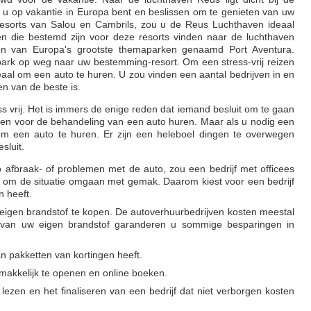
u op vakantie in Europa bent en beslissen om te genieten van uw
 resorts van Salou en Cambrils, zou u de Reus Luchthaven ideaal
en die bestemd zijn voor deze resorts vinden naar de luchthaven
én van Europa's grootste themaparken genaamd Port Aventura.
ark op weg naar uw bestemming-resort. Om een stress-vrij reizen
eaal om een auto te huren. U zou vinden een aantal bedrijven in en
zen van de beste is.
ess vrij. Het is immers de enige reden dat iemand besluit om te gaan
reden voor de behandeling van een auto huren. Maar als u nodig een
 om een auto te huren. Er zijn een heleboel dingen te overwegen
sluit.
 afbraak- of problemen met de auto, zou een bedrijf met officees
tie om de situatie omgaan met gemak. Daarom kiest voor een bedrijf
n heeft.
 eigen brandstof te kopen. De autoverhuurbedrijven kosten meestal
 van uw eigen brandstof garanderen u sommige besparingen in
an pakketten van kortingen heeft.
emakkelijk te openen en online boeken.
lezen en het finaliseren van een bedrijf dat niet verborgen kosten