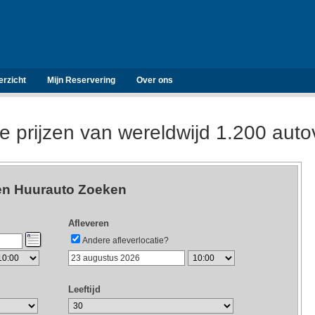
erzicht
Mijn Reservering
Over ons
de prijzen van wereldwijd 1.200 aut
n Huurauto Zoeken
Afleveren
Andere afleverlocatie?
Leeftijd