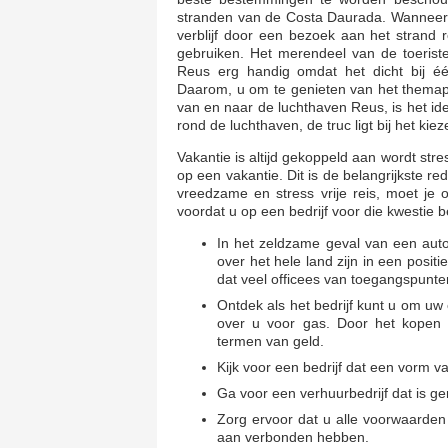
stranden van de Costa Daurada. Wanneer 
verblijf door een bezoek aan het strand
gebruiken. Het merendeel van de toerist
Reus erg handig omdat het dicht bij é
Daarom, u om te genieten van het themap
van en naar de luchthaven Reus, is het id
rond de luchthaven, de truc ligt bij het kie
Vakantie is altijd gekoppeld aan wordt str
op een vakantie. Dit is de belangrijkste 
vreedzame en stress vrije reis, moet je
voordat u op een bedrijf voor die kwestie be
In het zeldzame geval van een auto
over het hele land zijn in een posi
dat veel officees van toegangspunte
Ontdek als het bedrijf kunt u om uw
over u voor gas. Door het kopen
termen van geld.
Kijk voor een bedrijf dat een vorm v
Ga voor een verhuurbedrijf dat is g
Zorg ervoor dat u alle voorwaarden 
aan verbonden hebben.