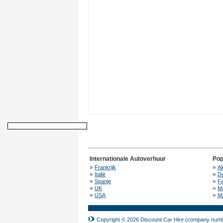
Internationale Autoverhuur
Pop
»
»
Frankrijk
Al
»
»
Italië
Du
»
»
Spanje
F
»
»
UK
M
»
»
USA
Ma
Copyright © 2026 Discount Car Hire (company numbe