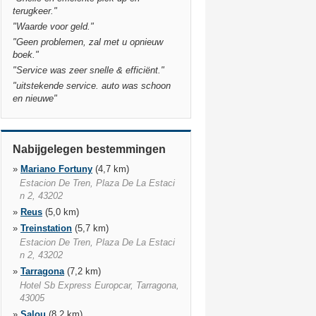
terugkeer.
"
"
Waarde voor geld.
"
"
Geen problemen, zal met u opnieuw
boek.
"
"
Service was zeer snelle & efficiënt.
"
"
uitstekende service. auto was schoon
en nieuwe
"
Nabijgelegen bestemmingen
»
Mariano Fortuny
(4,7 km)
Estacion De Tren, Plaza De La Estaci
n 2, 43202
»
Reus
(5,0 km)
»
Treinstation
(5,7 km)
Estacion De Tren, Plaza De La Estaci
n 2, 43202
»
Tarragona
(7,2 km)
Hotel Sb Express Europcar, Tarragona,
43005
»
Salou
(8,2 km)