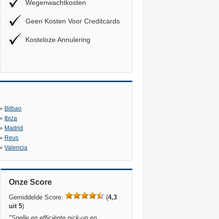
Wegenwachtkosten
Geen Kosten Voor Creditcards
Kosteloze Annulering
»
Bilbao
»
Ibiza
»
Madrid
»
Reus
»
Valencia
Onze Score
Gemiddelde Score:
(
4,3
uit 5
)
"
Snelle en efficiënte pick-up en