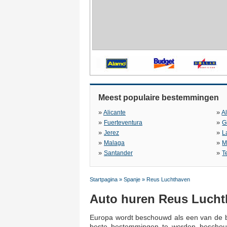
Meest populaire bestemmingen
»
»
Alicante
A
»
»
Fuerteventura
G
»
»
Jerez
L
»
»
Malaga
M
»
»
Santander
T
Startpagina
»
Spanje
»
Reus Luchthaven
Auto huren Reus Luch
Europa wordt beschouwd als een van de b
beste bestemmingen te worden beschouwd