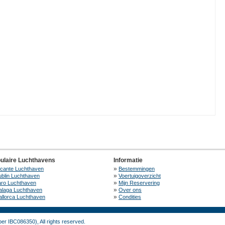
ulaire Luchthavens
Informatie
»
icante Luchthaven
Bestemmingen
»
blin Luchthaven
Voertuigoverzicht
»
aro Luchthaven
Mijn Reservering
»
alaga Luchthaven
Over ons
»
llorca Luchthaven
Condities
r IBC086350), All rights reserved.