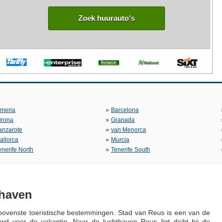
Zoek huurauto's
»
lmeria
Barcelona
»
irona
Granada
»
anzarote
van Menorca
»
allorca
Murcia
»
enerife North
Tenerife South
thaven
ovenste toeristische bestemmingen. Stad van Reus is een van de
 voor de vakantie. Naar de luchthaven Reus ligt dicht bij de