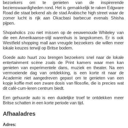
bezoekers om te genieten van de inspirerende
bezienswaardigheden rond. Het is gemakkelijk te raken Edgware
Road die staat bekend als de stad Arabische high street waar de
zomer lucht is rijk aan Okacbasi barbecue evenals Shisha
pijpen.
Shopaholics zou niet missen op de eeuwenoude Whiteley van
die een Amerikaanse-stijl warenhuis is langskomen. Er is ook
Westfield shopping mall aan vreugde bezoekers die willen meer
lokale keuzes terwijl op Britse bodem.
Goede auto huurt zou brengen bezoekers snel naar de lokale
entertainment scène zoals de Print kamers waar men kan
genieten van experimentele dans, muziek en theater. Na een
vermoeiende dag van ontdekking, is een korte rit naar de
Academie niet aangedreven gepast om te genieten van een
kopje koffie met een zware dosis van filosofie, die is precies wat
dit café-cum-leren centrum biedt.
Een gehuurde auto is een duidelijke troef te ontdekken meer
Britse schatten in een korte periode van tijd.
Afhaaladres
Adres: