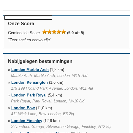
Onze Score
Gemiddelde Score:
(
5,0 uit 5
)
"
Zeer snel en eenvoudig
"
Nabijgelegen bestemmingen
»
Londen Marble Arch
(1,2 km)
Marble Arch, Marble Arch, London, W1h 7bd
»
London Kensington
(1,6 km)
179 199 Holland Park Avenue, London, W11 4ul
»
London Park Royal
(5,4 km)
Park Royal, Park Royal, London, Nw10 8ld
»
London Bow
(11,0 km)
411 Wick Lane, Bow, London, E3 2jg
»
Londen Finchley
(12,6 km)
Silverstone Garage, Silverstone Garage, Finchley, N12 8qr