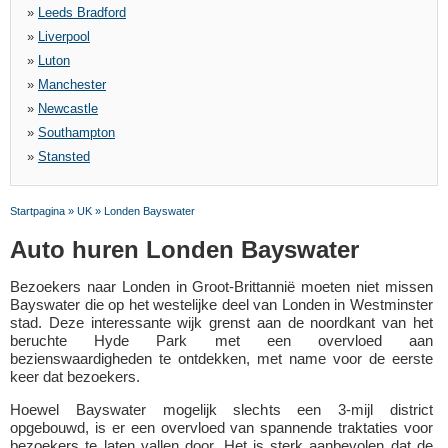
»
Leeds Bradford
»
Liverpool
»
Luton
»
Manchester
»
Newcastle
»
Southampton
»
Stansted
Startpagina
»
UK
»
Londen Bayswater
Auto huren Londen Bayswater
Bezoekers naar Londen in Groot-Brittannië moeten niet missen
Bayswater die op het westelijke deel van Londen in Westminster
stad. Deze interessante wijk grenst aan de noordkant van het
beruchte Hyde Park met een overvloed aan
bezienswaardigheden te ontdekken, met name voor de eerste
keer dat bezoekers.
Hoewel Bayswater mogelijk slechts een 3-mijl district
opgebouwd, is er een overvloed van spannende traktaties voor
bezoekers te laten vallen door. Het is sterk aanbevolen dat de