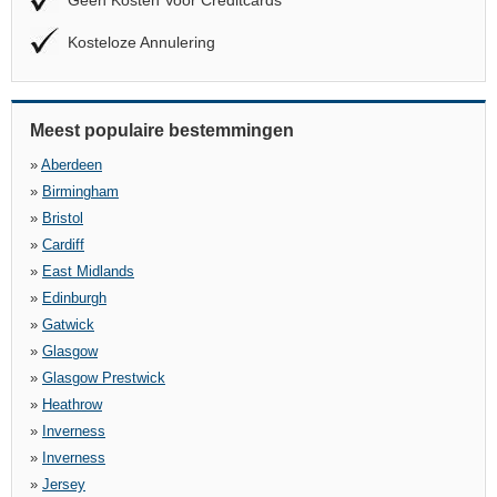
Geen Kosten Voor Creditcards
Kosteloze Annulering
Meest populaire bestemmingen
»
Aberdeen
»
Birmingham
»
Bristol
»
Cardiff
»
East Midlands
»
Edinburgh
»
Gatwick
»
Glasgow
»
Glasgow Prestwick
»
Heathrow
»
Inverness
»
Inverness
»
Jersey