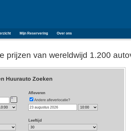
erzicht
Mijn Reservering
Over ons
de prijzen van wereldwijd 1.200 aut
n Huurauto Zoeken
Afleveren
Andere afleverlocatie?
Leeftijd