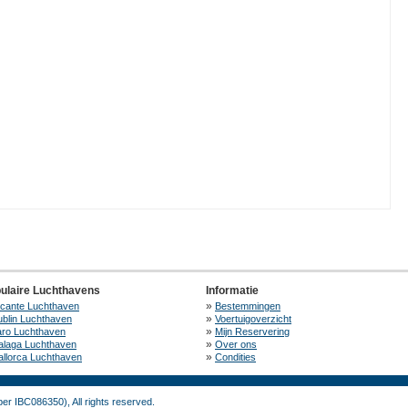
ulaire Luchthavens
Informatie
»
icante Luchthaven
Bestemmingen
»
blin Luchthaven
Voertuigoverzicht
»
aro Luchthaven
Mijn Reservering
»
alaga Luchthaven
Over ons
»
llorca Luchthaven
Condities
r IBC086350), All rights reserved.