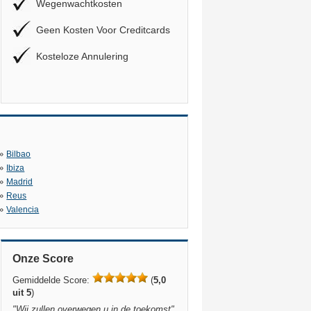
Wegenwachtkosten
Geen Kosten Voor Creditcards
Kosteloze Annulering
»
Bilbao
»
Ibiza
»
Madrid
»
Reus
»
Valencia
Onze Score
Gemiddelde Score:
(
5,0
uit 5
)
"
Wij zullen overwegen u in de toekomst
"