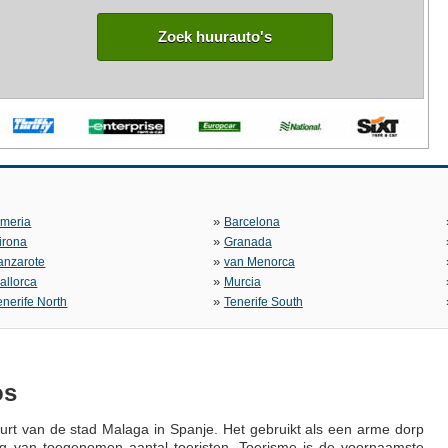
Zoek huurauto's
»
lmeria
Barcelona
»
irona
Granada
»
anzarote
van Menorca
»
allorca
Murcia
»
enerife North
Tenerife South
os
uurt van de stad Malaga in Spanje. Het gebruikt als een arme dorp
olg van toegenomen aantal toeristen. Toerisme is de voornaamste