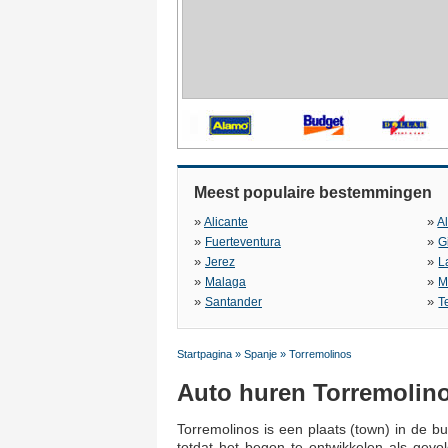
Meest populaire bestemmingen
»
»
Alicante
A
»
»
Fuerteventura
G
»
»
Jerez
L
»
»
Malaga
M
»
»
Santander
T
Startpagina
»
Spanje
»
Torremolinos
Auto huren Torremolin
Torremolinos is een plaats (town) in de b
totdat het begon te ontwikkelen als gev