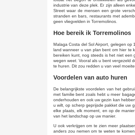
industrie van deze plek. Er zijn alleen en
Street waar de mensen een grote versch
stranden en bars, restaurants met adembe
geen vliegvelden in Torremolinos.
Hoe bereik ik Torremolinos
Malaga Costa del Sol Airport, gelegen op 1
land wanneer u van plan bent om hier te k
bereiken kunt, nog steeds is het niet een
wegen weet. Vooral als u bent vergezeld d
te huren. Dit zou redden u van veel moeite
Voordelen van auto huren
De belangrijkste voordelen van het gebru
met familie bent zoals hebt u meer bagag
onderhouden en ook uw gezin kan hebben h
u wilt, op scherp geprijsde pakket die uw 
elke plaats, elk moment, en op de manier 
van het landschap op uw manier.
U ook verkrijgen om te zien meer plaatsen 
anders zou nemen om te weten te komen o