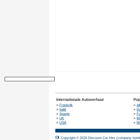
Internationale Autoverhuur
Pop
»
»
Frankrijk
Al
»
»
Italië
Du
»
»
Spanje
F
»
»
UK
M
»
»
USA
Ma
Copyright © 2026 Discount Car Hire (company numbe