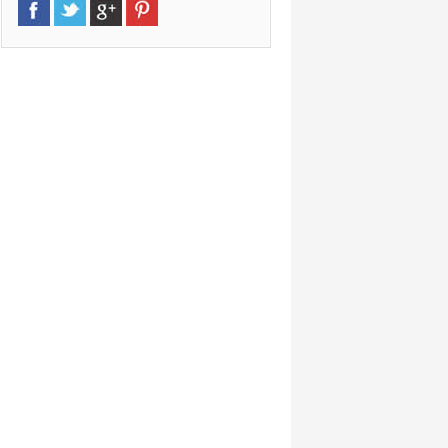
Málaga
»
Malaga Fuengirola
(15,3 km)
Calle Martinez Catena 6. Hotel Las
Palmeras., Malaga, 29640
»
Marbella
(37,8 km)
Marbella, 29600
»
Marbella Nueva Banus
(43,9 km)
N340 Kilometro 175, Ctra 340 K175
Puerto Banus, Nueva Andalucía,
Marbella, 29660, Malaga