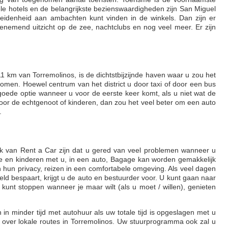
kele hotels en de belangrijkste bezienswaardigheden zijn San Miguel
eidenheid aan ambachten kunt vinden in de winkels. Dan zijn er
nemend uitzicht op de zee, nachtclubs en nog veel meer. Er zijn
1 km van Torremolinos, is de dichtstbijzijnde haven waar u zou het
omen. Hoewel centrum van het district u door taxi of door een bus
 goede optie wanneer u voor de eerste keer komt, als u niet wat de
oor de echtgenoot of kinderen, dan zou het veel beter om een auto
.
ik van Rent a Car zijn dat u gered van veel problemen wanneer u
e en kinderen met u, in een auto, Bagage kan worden gemakkelijk
un privacy, reizen in een comfortabele omgeving. Als veel dagen
geld bespaart, krijgt u de auto en bestuurder voor. U kunt gaan naar
kunt stoppen wanneer je maar wilt (als u moet / willen), genieten
in minder tijd met autohuur als uw totale tijd is opgeslagen met u
ver lokale routes in Torremolinos. Uw stuurprogramma ook zal u