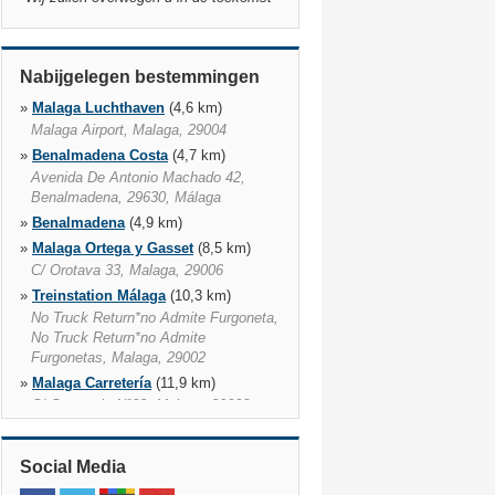
Nabijgelegen bestemmingen
»
Malaga Luchthaven
(4,6 km)
Malaga Airport, Malaga, 29004
»
Benalmadena Costa
(4,7 km)
Avenida De Antonio Machado 42,
Benalmadena, 29630, Málaga
»
Benalmadena
(4,9 km)
»
Malaga Ortega y Gasset
(8,5 km)
C/ Orotava 33, Malaga, 29006
»
Treinstation Málaga
(10,3 km)
No Truck Return*no Admite Furgoneta,
No Truck Return*no Admite
Furgonetas, Malaga, 29002
»
Malaga Carretería
(11,9 km)
C/ Carreteria Nº82, Malaga, 29008
»
Fuengirola Paseo Marítimo
(14,4
km)
Social Media
Paseo Maritimo 64, Galeria Comercial
H Yaramar, Fuengirola, 269640,